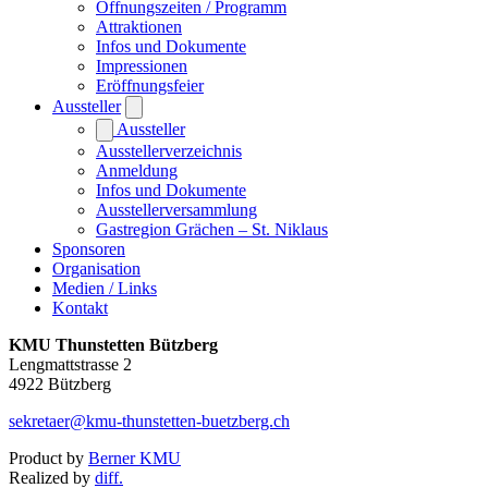
Öffnungszeiten / Programm
Attraktionen
Infos und Dokumente
Impressionen
Eröffnungsfeier
Aussteller
Aussteller
Ausstellerverzeichnis
Anmeldung
Infos und Dokumente
Ausstellerversammlung
Gastregion Grächen – St. Niklaus
Sponsoren
Organisation
Medien / Links
Kontakt
KMU Thunstetten Bützberg
Lengmattstrasse 2
4922 Bützberg
sekretaer@kmu-thunstetten-buetzberg.ch
Product by
Berner KMU
Realized by
diff.