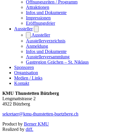
Öffnungszeiten / Programm
Attraktionen
Infos und Dokumente
Impressionen
Eröffnungsfeier
Aussteller
Aussteller
Ausstellerverzeichnis
Anmeldung
Infos und Dokumente
Ausstellerversammlung
Gastregion Grächen – St. Niklaus
Sponsoren
Organisation
Medien / Links
Kontakt
KMU Thunstetten Bützberg
Lengmattstrasse 2
4922 Bützberg
sekretaer@kmu-thunstetten-buetzberg.ch
Product by
Berner KMU
Realized by
diff.