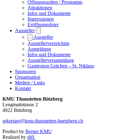
Öffnungszeiten / Programm
Attraktionen
Infos und Dokumente
Impressionen
Eröffnungsfeier
Aussteller
Aussteller
Ausstellerverzeichnis
Anmeldung
Infos und Dokumente
Ausstellerversammlung
Gastregion Grächen – St. Niklaus
Sponsoren
Organisation
Medien / Links
Kontakt
KMU Thunstetten Bützberg
Lengmattstrasse 2
4922 Bützberg
sekretaer@kmu-thunstetten-buetzberg.ch
Product by
Berner KMU
Realized by
diff.